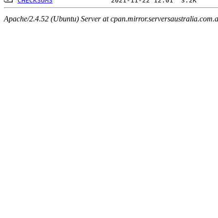
CHECKSUMS
Apache/2.4.52 (Ubuntu) Server at cpan.mirror.serversaustralia.com.