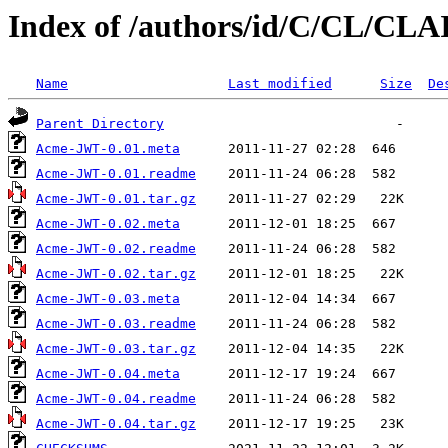
Index of /authors/id/C/CL/CL
Name
Last modified
Size
De
Parent Directory
Acme-JWT-0.01.meta
Acme-JWT-0.01.readme
Acme-JWT-0.01.tar.gz
Acme-JWT-0.02.meta
Acme-JWT-0.02.readme
Acme-JWT-0.02.tar.gz
Acme-JWT-0.03.meta
Acme-JWT-0.03.readme
Acme-JWT-0.03.tar.gz
Acme-JWT-0.04.meta
Acme-JWT-0.04.readme
Acme-JWT-0.04.tar.gz