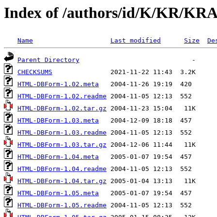
Index of /authors/id/K/KR/K
Name
Last modified
Size
De
Parent Directory
CHECKSUMS
HTML-DBForm-1.02.meta
HTML-DBForm-1.02.readme
HTML-DBForm-1.02.tar.gz
HTML-DBForm-1.03.meta
HTML-DBForm-1.03.readme
HTML-DBForm-1.03.tar.gz
HTML-DBForm-1.04.meta
HTML-DBForm-1.04.readme
HTML-DBForm-1.04.tar.gz
HTML-DBForm-1.05.meta
HTML-DBForm-1.05.readme