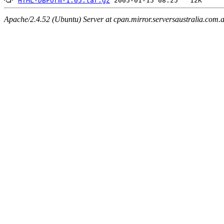
HTML-DBForm-1.05.tar.gz
Apache/2.4.52 (Ubuntu) Server at cpan.mirror.serversaustralia.com.